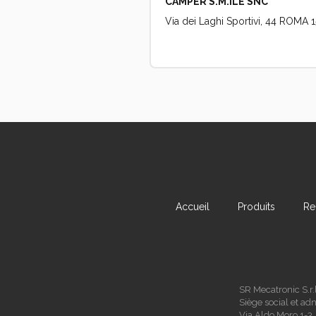
CAMPER S.M.ILE SNC
Via dei Laghi Sportivi, 44 ROMA 15
Accueil
Produits
Re
SR Mecatronic S.r.l
Siège social et adm
Via Aldo Moro 1-3