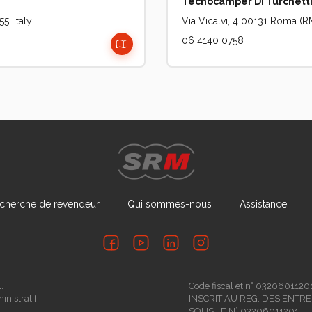
Tecnocamper Di Turchett
5, Italy
Via Vicalvi, 4 00131 Roma (RM
06 4140 0758
cherche de revendeur
Qui sommes-nous
Assistance
.
Code fiscal et n° 0320601120
inistratif
INSCRIT AU REG. DES ENTR
SOUS LE N° 03206011201