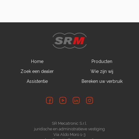
Home
Producten
Zoek een dealer
Wie zijn wij
Assistentie
Bereken uw verbruik
SR Mecatronic S.r.l.
juridische en administratieve vestiging
Via Aldo Moro 1-3