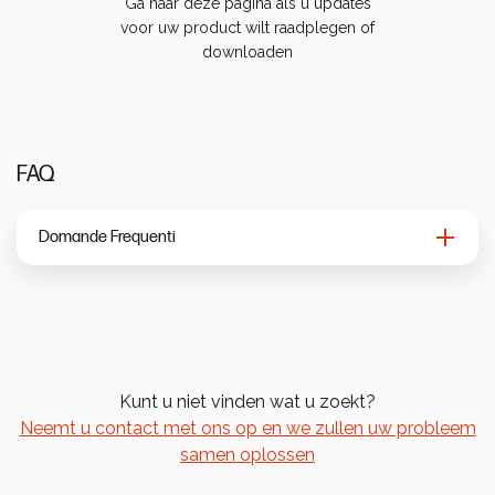
Bereken uw verbruik
Ga naar deze pagina als u updates
voor uw product wilt raadplegen of
downloaden
FAQ
Domande Frequenti
Kunt u niet vinden wat u zoekt?
Neemt u contact met ons op en we zullen uw probleem
samen oplossen