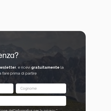
tenza?
wsletter
, e ricevi
gratuitamente
la
 fare prima di partire
ione dell’informativa per la privacy *