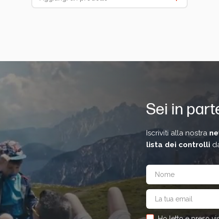
Sei in par
Iscriviti alla nostra
ne
lista dei controlli
da
Ho letto e preso vis