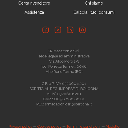
Cerca rivenditore
Chi siamo
Assistenza
Calcola i tuoi consumi
SR Mecatronic S.r.l.
sede legale ed amministrativa
Via Aldo Moro 1-3
loc. Porretta Terme 40046
Alto Reno Terme (BO)
C.F. e P. IVA 03206011201
SCRITTA AL REG. IMPRESE DI BOLOGNA
AL N° 03206011201
CAP. SOC.50.000,00 I.V.
PEC: srmecatronicsrl@cert.cna.it
Privacy policy
—
Cookies policy
—
Termini e condizioni
—
Modello