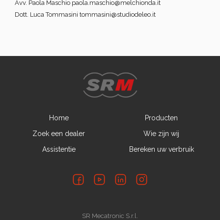
Bereken uw verbruik
Avv. Paola Maschio paola.maschio@melchionda.it
Dott. Luca Tommasini tommasini@studiodeleo.it
Home
Producten
Zoek een dealer
Wie zijn wij
Assistentie
Bereken uw verbruik
SR Mecatronic S.r.l.